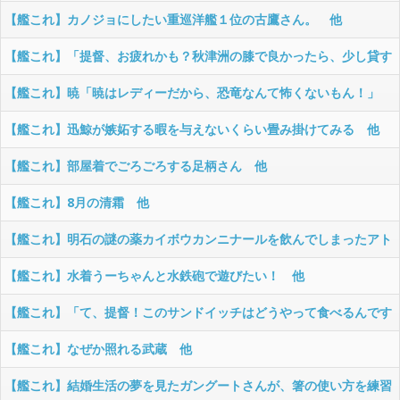
【艦これ】カノジョにしたい重巡洋艦１位の古鷹さん。 他
【艦これ】「提督、お疲れかも？秋津洲の膝で良かったら、少し貸す
かも！」 他
【艦これ】暁「暁はレディーだから、恐竜なんて怖くないもん！」
提督「ほほう・・・」【SS】
【艦これ】迅鯨が嫉妬する暇を与えないくらい畳み掛けてみる 他
【艦これ】部屋着でごろごろする足柄さん 他
【艦これ】8月の清霜 他
【艦これ】明石の謎の薬カイボウカンニナールを飲んでしまったアト
ランタ 他
【艦これ】水着うーちゃんと水鉄砲で遊びたい！ 他
【艦これ】「て、提督！このサンドイッチはどうやって食べるんです
の？！」 熊野さん。このタイプのサンドイッチは初めて食べるみたい
【艦これ】なぜか照れる武蔵 他
です。 他
【艦これ】結婚生活の夢を見たガングートさんが、箸の使い方を練習