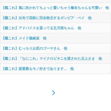
【艦これ】風に吹かれてちょっと驚いちゃう榛名ちゃんも可愛い 他
【艦これ】出先で花粉に完全敗北するガンビア・ベイ 他
【艦これ】アドバイスを貰ってる五月雨ちゃん 他
【艦これ】メイド服綾波 他
【艦これ】むっちりお尻のゴーヤさん 他
【艦これ】「なにこれ」マイクロビキニを渡された北上さま 他
【艦これ】提督殿もモノ好きであります... 他