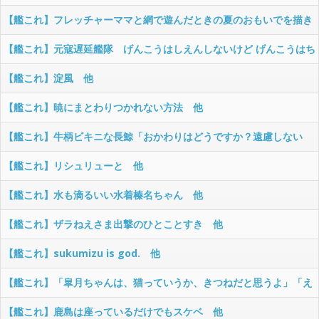
【艦これ】フレッチャーママと網で遊んだときの夏のおもいでを描き
ました 他
【艦これ】元寇遅延艦隊 げんこうはしえんしないけど げんこうはち
えんさせる ゴーストオブツシマチャン 他
【艦これ】淀風 他
【艦これ】暁にまとわりつかれない方法 他
【艦これ】牛柄ビキニな長鯨「おかわりはどうですか？遠慮しない
で。ほら！」 他
【艦これ】リシュリューと 他
【艦これ】水も滴るいい水着榛名ちゃん 他
【艦これ】ザラねえさま出撃のひとことすき 他
【艦これ】sukumizu is god. 他
【艦これ】「皐月ちゃんは、猫っていうか、きつねだと思うよ」「え
っ」 他
【艦これ】鹿島は座っているだけでもスケベ 他