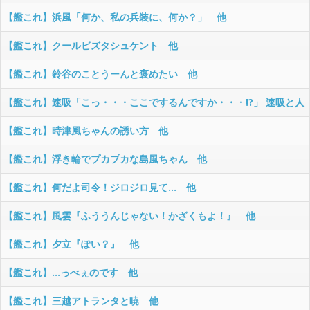
し始める漫画 他
【艦これ】浜風「何か、私の兵装に、何か？」 他
【艦これ】クールビズタシュケント 他
【艦これ】鈴谷のことうーんと褒めたい 他
【艦これ】速吸「こっ・・・ここでするんですか・・・!?」 速吸と人
気のないところでシたい 他
【艦これ】時津風ちゃんの誘い方 他
【艦これ】浮き輪でプカプカな島風ちゃん 他
【艦これ】何だよ司令！ジロジロ見て… 他
【艦これ】風雲『ふううんじゃない！かざくもよ！』 他
【艦これ】夕立『ぽい？』 他
【艦これ】…っべぇのです 他
【艦これ】三越アトランタと暁 他